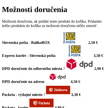
Možnosti doručenia
Možnosti doručenia, ak pridáte tento produkt do košíka. Pridaním
iného produktu do košíka sa možnosti doručenia môžu zmeniť.
Slovenska pošta - BalíkoBOX
2,50 €
Express kuriér - Slovenská pošta
3,50 €
DPD doručenie do odberného miesta
?
2,90 €
DPD doručenie na adresu
4,50 €
Packeta - výdajné miesto
?
3,30 €
Packeta - kuriér
4,80 €