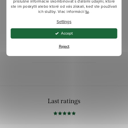
príslušné informácie skombinovať s ďalšími údajmi, ktoré
ste im poskytli alebo ktoré od vás získali, keď ste používali
ich služby. Viac informácií
tu
.
6,45 €
Settings
Accept
ADD TO CART
Reject
In stock
L
i
s
t
Last ratings
i
n
g
c