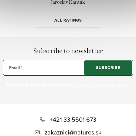
Jaroslav Hanták
o
n
ALL RATINGS
t
r
o
l
Subscribe to newsletter
s
Email
SUBSCRIBE
By entering your email address
, you agree to our Privacy Policy.
F
o
+421 33 5501 673
o
zakaznici
@
natures.sk