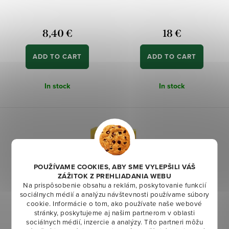
r
i
o
n
d
8,40 €
18 €
g
u
ADD TO CART
ADD TO CART
c
t
In stock
In stock
s
POUŽÍVAME COOKIES, ABY SME VYLEPŠILI VÁŠ
ZÁŽITOK Z PREHLIADANIA WEBU
Na prispôsobenie obsahu a reklám, poskytovanie funkcií
sociálnych médií a analýzu návštevnosti používame súbory
cookie. Informácie o tom, ako používate naše webové
stránky, poskytujeme aj našim partnerom v oblasti
sociálnych médií, inzercie a analýzy. Títo partneri môžu
Glucans Strawberry