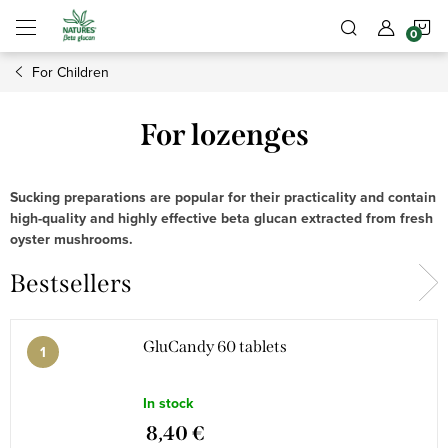
Skip
S
to
content
For Children
C
For lozenges
Sucking preparations are popular for their practicality and contain
high-quality and highly effective beta glucan extracted from fresh
oyster mushrooms.
Bestsellers
GluCandy 60 tablets
In stock
8,40 €