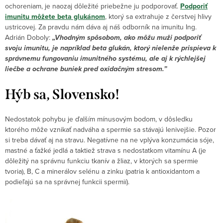
ochoreniam, je naozaj dôležité priebežne ju podporovať.
Podporiť
imunitu môžete beta glukánom
, ktorý sa extrahuje z čerstvej hlivy
ustricovej. Za pravdu nám dáva aj náš odborník na imunitu Ing.
Adrián Doboly:
„Vhodným spôsobom, ako môžu muži podporiť
svoju imunitu, je napríklad beta glukán, ktorý nielenže prispieva k
správnemu fungovaniu imunitného systému, ale aj k rýchlejšej
liečbe a ochrane buniek pred oxidačným stresom.”
Hýb sa, Slovensko!
Nedostatok pohybu je ďalším mínusovým bodom, v dôsledku
ktorého môže vznikať nadváha a spermie sa stávajú lenivejšie. Pozor
si treba dávať aj na stravu. Negatívne na ne vplýva konzumácia sóje,
mastné a ťažké jedlá a taktiež strava s nedostatkom vitamínu A (je
dôležitý na správnu funkciu tkanív a žliaz, v ktorých sa spermie
tvoria), B, C a minerálov selénu a zinku (patria k antioxidantom a
podieľajú sa na správnej funkcii spermií).