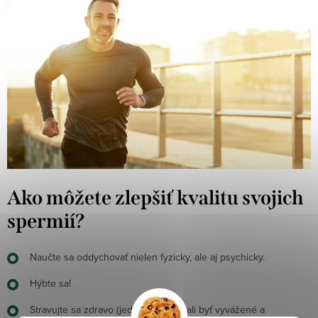
Ako môžete zlepšiť kvalitu svojich
spermií?
Naučte sa oddychovať nielen fyzicky, ale aj psychicky.
Hýbte sa!
Stravujte sa zdravo (jedlá by však mali byť vyvážené a