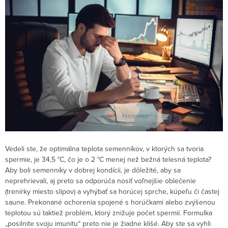
Vedeli ste, že optimálna teplota semenníkov, v ktorých sa tvoria
spermie, je 34,5 °C, čo je o 2 °C menej než bežná telesná teplota?
Aby boli semenníky v dobrej kondícii, je dôležité, aby sa
neprehrievali, aj preto sa odporúča nosiť voľnejšie oblečenie
(trenírky miesto slipov) a vyhýbať sa horúcej sprche, kúpeľu či častej
saune. Prekonané ochorenia spojené s horúčkami alebo zvýšenou
teplotou sú taktiež problém, ktorý znižuje počet spermií. Formulka
„posilnite svoju imunitu“ preto nie je žiadne klišé. Aby ste sa vyhli