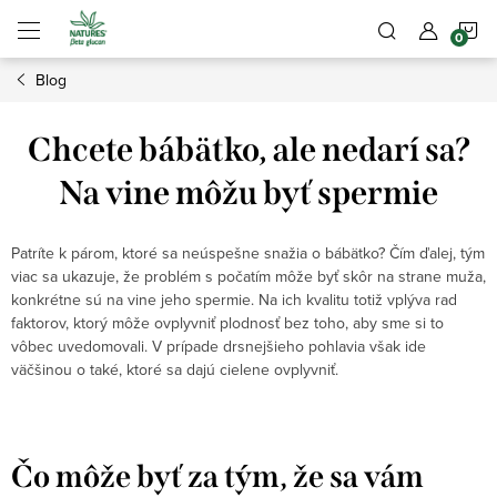
Prejsť
N
na
obsah
Blog
K
Chcete bábätko, ale nedarí sa?
Na vine môžu byť spermie
Patríte k párom, ktoré sa neúspešne snažia o bábätko? Čím ďalej, tým
viac sa ukazuje, že problém s počatím môže byť skôr na strane muža,
konkrétne sú na vine jeho spermie. Na ich kvalitu totiž vplýva rad
faktorov, ktorý môže ovplyvniť plodnosť bez toho, aby sme si to
vôbec uvedomovali. V prípade drsnejšieho pohlavia však ide
väčšinou o také, ktoré sa dajú cielene ovplyvniť.
Čo môže byť za tým, že sa vám