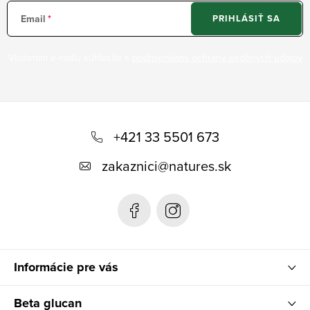
Email
PRIHLÁSIŤ SA
Vložením e-mailu súhlasíte s
podmienkami ochrany osobných údajov
Z
á
+421 33 5501 673
p
zakaznici
@
natures.sk
ä
t
i
e
Informácie pre vás
Beta glucan