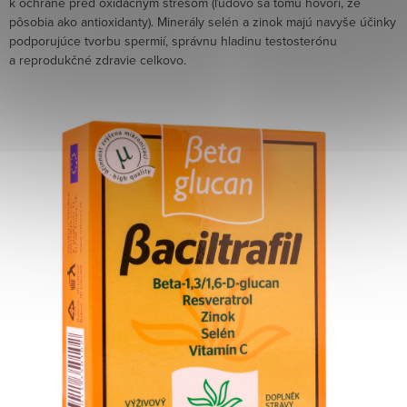
k ochrane pred oxidačným stresom (ľudovo sa tomu hovorí, že
pôsobia ako antioxidanty). Minerály selén a zinok majú navyše účinky
podporujúce tvorbu spermií, správnu hladinu testosterónu
a reprodukčné zdravie celkovo.