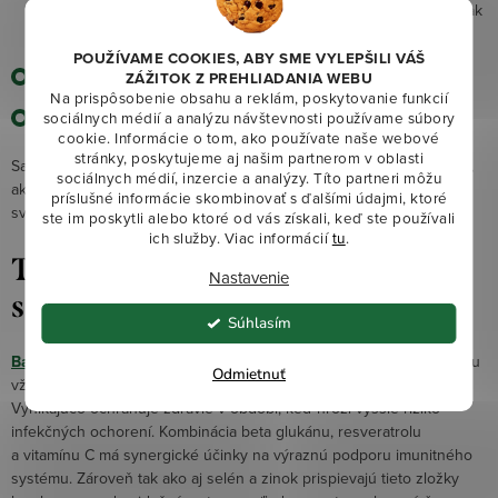
obsahovať všetky spomínané vitamíny ako A, B a C, rovnako tak
minerály selén a zinok).
POUŽÍVAME COOKIES, ABY SME VYLEPŠILI VÁŠ
Posilnite si imunitu.
ZÁŽITOK Z PREHLIADANIA WEBU
Na prispôsobenie obsahu a reklám, poskytovanie funkcií
NEFAJČITE!
sociálnych médií a analýzu návštevnosti používame súbory
cookie. Informácie o tom, ako používate naše webové
stránky, poskytujeme aj našim partnerom v oblasti
Samozrejme, existuje aj celý rad faktorov, ktoré sa ovplyvniť nedajú,
sociálnych médií, inzercie a analýzy. Títo partneri môžu
ako napríklad rôzne lieky a ochorenia. V takom prípade je vhodné
príslušné informácie skombinovať s ďalšími údajmi, ktoré
svoj stav konzultovať s lekárom a obrniť sa najmä trpezlivosťou.
ste im poskytli alebo ktoré od vás získali, keď ste používali
ich služby. Viac informácií
tu
.
Tip na podporu imunity
Nastavenie
s obsahom selénu a zinku
Súhlasím
Baciltrafil
, ten naozaj triafa do čierneho! Svojím zložením je zbraňou
Odmietnuť
vždy, keď je váš organizmus vyčerpaný a stráca obranyschopnosť.
Vynikajúco ochraňuje zdravie v období, keď hrozí vyššie riziko
infekčných ochorení. Kombinácia beta glukánu, resveratrolu
a vitamínu C má synergické účinky na výraznú podporu imunitného
systému. Zároveň tak ako aj selén a zinok prispievajú tieto zložky