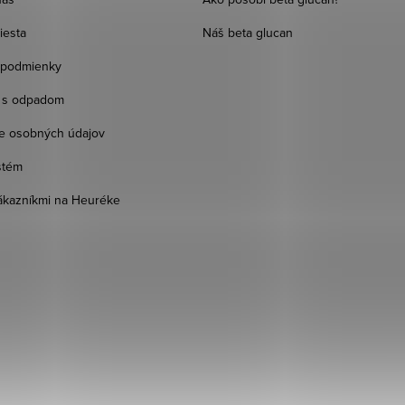
iesta
Náš beta glucan
podmienky
 s odpadom
e osobných údajov
stém
kazníkmi na Heuréke