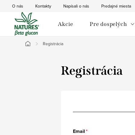
Prejsť
O nás
Kontakty
Napísali o nás
Predajné miesta
na
obsah
Akcie
Pre dospelých
Registrácia
Domov
Registrácia
Email