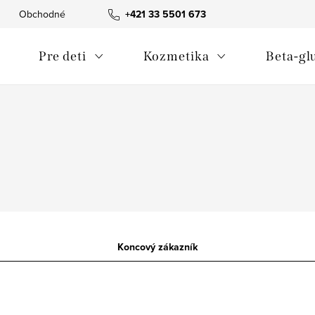
Obchodné podmienky
+421 33 5501 673
Nakladanie s odpadom
Spracovan
Pre deti
Kozmetika
Beta-gl
Koncový zákazník