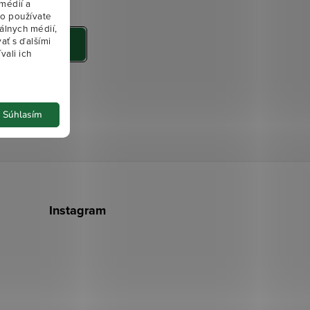
médií a
ko používate
álnych médií,
ať s ďalšími
PRIHLÁSIŤ SA
vali ich
jov
Súhlasím
Instagram