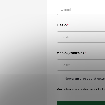
Heslo
Heslo (kontrola)
Neprajem si odoberať newsl
Registráciou súhlasíte s
obch