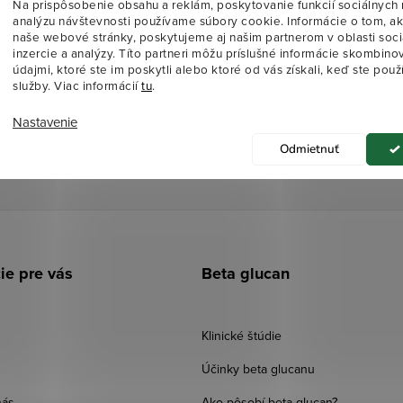
Na prispôsobenie obsahu a reklám, poskytovanie funkcií sociálnych 
analýzu návštevnosti používame súbory cookie. Informácie o tom, a
naše webové stránky, poskytujeme aj našim partnerom v oblasti soci
inzercie a analýzy. Títo partneri môžu príslušné informácie skombinov
údajmi, ktoré ste im poskytli alebo ktoré od vás získali, keď ste použí
služby. Viac informácií
tu
.
ožením e-mailu súhlasíte s
podmienkami ochrany osobných úda
Nastavenie
Odmietnuť
ie pre vás
Beta glucan
Klinické štúdie
Účinky beta glucanu
nás
Ako pôsobí beta glucan?