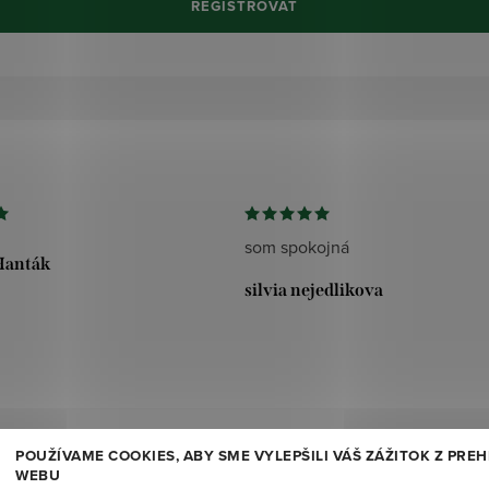
REGISTROVAŤ
som spokojná
Hanták
silvia nejedlikova
POUŽÍVAME COOKIES, ABY SME VYLEPŠILI VÁŠ ZÁŽITOK Z PRE
Odoberať newsletter
WEBU