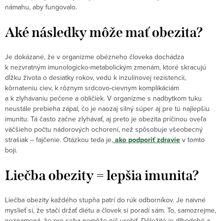
námahu, aby fungovalo.
Aké následky môže mať obezita?
Je dokázané, že v organizme obézneho človeka dochádza
k nezvratným imunologicko-metabolickým zmenám, ktoré skracujú
dĺžku života o desiatky rokov, vedú k inzulínovej rezistencii,
kôrnateniu ciev, k rôznym srdcovo-cievnym komplikáciám
a k zlyhávaniu pečene a obličiek. V organizme s nadbytkom tuku
neustále prebieha zápal, čo je naozaj silný súper aj pre tú najlepšiu
imunitu. Tá často začne zlyhávať, aj preto je obezita príčinou oveľa
väčšieho počtu nádorových ochorení, než spôsobuje všeobecný
strašiak – fajčenie. Otázkou teda je,
ako podporiť zdravie
v tomto
boji.
Liečba obezity = lepšia imunita?
Liečba obezity každého stupňa patrí do rúk odborníkov. Je naivné
myslieť si, že stačí držať diétu a človek si poradí sám. To, samozrejme,
neznamená, že pre seba nemôže nič urobiť. Dôležité je dlhodobé a