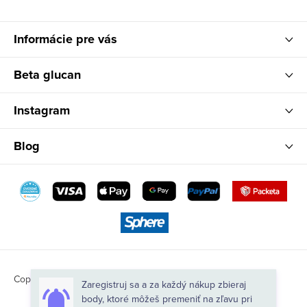
e
Informácie pre vás
Beta glucan
Instagram
Blog
Zaregistruj sa a za každý nákup zbieraj
body, ktoré môžeš premeniť na zľavu pri
Copyright 2026
Natures
. Všetky práva vyhradené.
ďalšej objednávke.
Vytvoril Shoptet