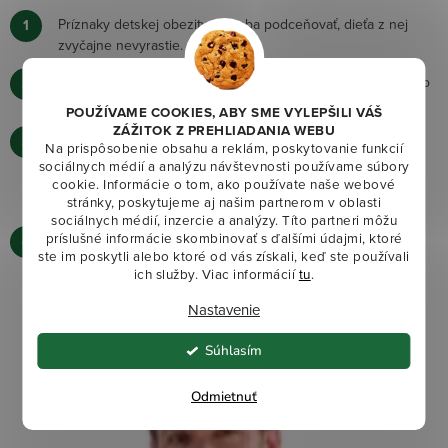
Príznaky detskej obezity netreba podceňovať, dieťa z nej
zvyčajne nevyrastie.
Pomoc s liečbou každého stupňa nadváhy a obezity patrí do
rúk lekára – špecialistu.
POUŽÍVAME COOKIES, ABY SME VYLEPŠILI VÁŠ
ZÁŽITOK Z PREHLIADANIA WEBU
Počas redukčnej diéty potrebuje organizmus vitamíny,
Na prispôsobenie obsahu a reklám, poskytovanie funkcií
minerály a ďalšie látky, ktoré podporujú imunitu a nie sú
sociálnych médií a analýzu návštevnosti používame súbory
dostatočne obsiahnuté v strave. Patrí medzi ne aj beta
cookie. Informácie o tom, ako používate naše webové
stránky, poskytujeme aj našim partnerom v oblasti
glukán.
sociálnych médií, inzercie a analýzy. Títo partneri môžu
príslušné informácie skombinovať s ďalšími údajmi, ktoré
Osoby s nadváhou či obezitou sú náchylnejšie na ťažšie
ste im poskytli alebo ktoré od vás získali, keď ste používali
stavy Covidu (samozrejme, ak už neboli medzičasom
ich služby. Viac informácií
tu
.
očkované).
Nastavenie
Súhlasím
Odmietnuť