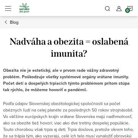
Prejsť
N
na
obsah
Blog
K
Nadváha a obezita = oslabená
imunita?
Obezita nie je estetický, ale v prvom rade vážny zdravotný
problém. Poškodzuje všetky systémové orgány vrátane imunity.
Počet detí a dospelých trpiacich týmto problémom pritom stúpa
tak rýchlo, že môžeme hovoriť o pandémii.
Podľa údajov Slovenskej obezitologickej spoločnosti sa počet
obéznych ľudí na celej planéte za posledných 50 rokov strojnásobil.
Vo väčšine európskych krajín vrátane Slovenska majú nadhmotnosť,
ako sa obezite tiež hovorí, viac ako dve tretiny dospelej populácie.
Touto chorobou však trpia aj deti. Trpia doslova, pretože okrem toho,
že sa trápia tým, ako vyzerajú, celé ich telo musí vynaložiť obrovskú