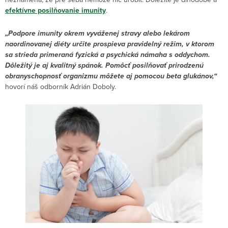
efektívne posilňovanie imunity
.
„Podpore imunity okrem vyváženej stravy alebo lekárom
naordinovanej diéty určite prospieva pravidelný režim, v ktorom
sa strieda primeraná fyzická a psychická námaha s oddychom.
Dôležitý je aj kvalitný spánok. Pomôcť posilňovať prirodzenú
obranyschopnosť organizmu môžete aj pomocou beta glukánov,“
hovorí náš odborník Adrián Doboly.