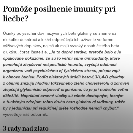
Pomôže posilnenie imunity pri
liečbe?
Účinky polysacharidov nazývaných beta glukány sú známe už
niekoľko desaťročí a lekári odporúčajú ich užívanie vo forme
výživových doplnkov, najmä ak majú vysoký obsah čistého beta
glukánu, čoraz častejšie.
„Je to dobrá správa, pretože bolo a je
opakovane dokázané, že sú to veľmi silné antioxidanty, ktoré
pomáhajú zlepšovať nešpecifickú imunitu, zvyšujú odolnosť
organizmu voči psychickému aj fyzickému stresu, prispievajú
k obnove buniek. Podľa niektorých štúdií beta-1,3/1,4-D glukány
z obilnín znižujú hladinu takzvaného zlého cholesterolu a zároveň
zlepšujú glykemickú odpoveď organizmu, čo je pri nadváhe veľmi
dôležité. Napríklad ovsené vločky sú všade dostupným, lacným
a funkčným zdrojom tohto druhu beta glukánu aj vlákniny, takže
by v jedálničku pri redukčnej diéte rozhodne nemali chýbať,“
vysvetľuje náš odborník.
3 rady nad zlato