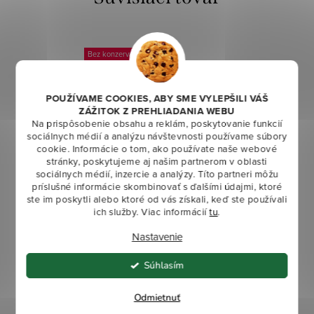
Bez konzervantov!
POUŽÍVAME COOKIES, ABY SME VYLEPŠILI VÁŠ
ZÁŽITOK Z PREHLIADANIA WEBU
Na prispôsobenie obsahu a reklám, poskytovanie funkcií
sociálnych médií a analýzu návštevnosti používame súbory
cookie. Informácie o tom, ako používate naše webové
stránky, poskytujeme aj našim partnerom v oblasti
sociálnych médií, inzercie a analýzy. Títo partneri môžu
príslušné informácie skombinovať s ďalšími údajmi, ktoré
Beta Glucan Detský sirup 1+
ste im poskytli alebo ktoré od vás získali, keď ste používali
ich služby. Viac informácií
tu
.
Nastavenie
6,10 €
Súhlasím
DO KOŠÍKA
Odmietnuť