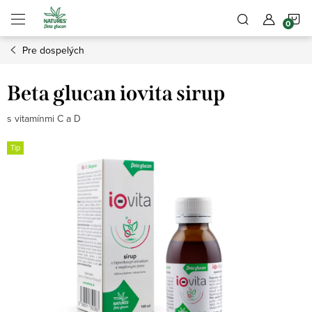
Prejsť
N
na
obsah
Pre dospelých
K
Beta glucan iovita sirup
s vitamínmi C a D
Tip