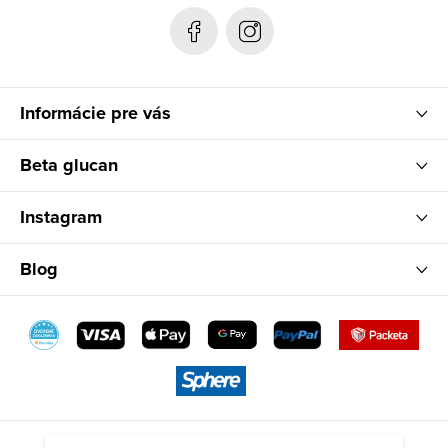
t
i
e
Informácie pre vás
Beta glucan
Instagram
Blog
“Najlepšia vec na imunitu akú som kedy