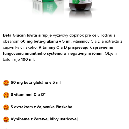
Beta Glucan Iovita sirup
je výživový doplnok pre celú rodinu s
obsahom
60 mg beta-glukánu v 5 ml,
vitamínov C a D a extraktu z
čajovníka čínskeho.
Vitamíny C a D prispievajú k správnemu
fungovaniu imunitného systému
a negatívnymi iónmi.
Objem
balenia je
100 ml.
60 mg beta-glukánu v 5 ml
S vitamínmi C a D*
S extraktom z čajovníka čínskeho
Vyrábame z čerstvej hlivy ustricovej