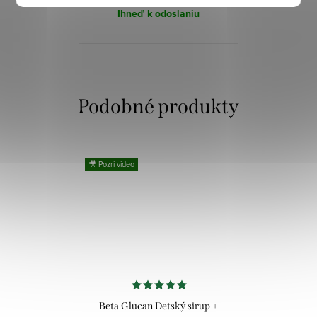
Ihneď k odoslaniu
🎥 Pozri video
Beta Glucan Detský sirup +