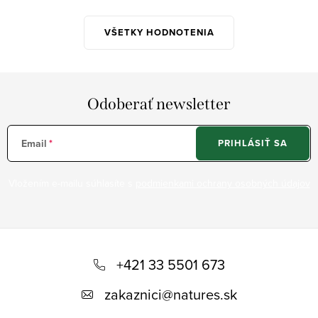
VŠETKY HODNOTENIA
Odoberať newsletter
Email
PRIHLÁSIŤ SA
Vložením e-mailu súhlasíte s
podmienkami ochrany osobných údajov
Z
á
+421 33 5501 673
p
zakaznici
@
natures.sk
ä